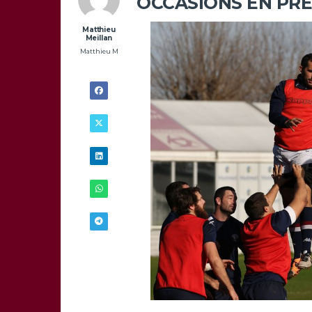
OCCASIONS EN PRE
Matthieu
Meillan
Matthieu M
4/04 -
13H00