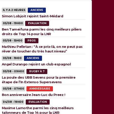
IL Y A 2 HEURES
ANCIENS
Simon Lobjoit rejoint Saint-Médard
05/08 - 19H00
EVALUATION
Ben Tameifuna parmi les cinq meilleurs piliers
droits de Top 14 pour la LNR
05/08 - 15H00
PROS
Mathieu Pelletan : “À ce prix-là, on ne peut pas
rêver de toucher du très haut niveau”
05/08 - 11H00
ANCIENS
Angel Durango rejoint un club espagnol
05/08 - 09H00
RUGBY À 7
La poule des UBB Sevens pour la première
étape de l’In Extenso Supersevens
05/08 - 07H00
ANNIVERSAIRE
Bon anniversaire Jean-Luc du Preez !
04/08 - 19H00
EVALUATION
Maxime Lamothe parmi les cinq meilleurs
talonneurs de Top 14 pour la LNR