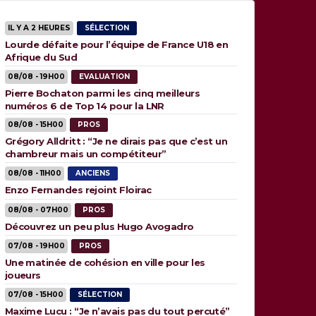
IL Y A 2 HEURES
SÉLECTION
Lourde défaite pour l’équipe de France U18 en
Afrique du Sud
08/08 - 19H00
EVALUATION
Pierre Bochaton parmi les cinq meilleurs
numéros 6 de Top 14 pour la LNR
08/08 - 15H00
PROS
Grégory Alldritt : “Je ne dirais pas que c’est un
chambreur mais un compétiteur”
08/08 - 11H00
ANCIENS
Enzo Fernandes rejoint Floirac
08/08 - 07H00
PROS
Découvrez un peu plus Hugo Avogadro
07/08 - 19H00
PROS
Une matinée de cohésion en ville pour les
joueurs
07/08 - 15H00
SÉLECTION
Maxime Lucu : “Je n’avais pas du tout percuté”