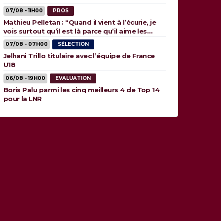
07/08 - 11H00
PROS
Mathieu Pelletan : “Quand il vient à l’écurie, je
vois surtout qu’il est là parce qu’il aime les
animaux”
07/08 - 07H00
SÉLECTION
Jelhani Trillo titulaire avec l’équipe de France
U18
06/08 - 19H00
EVALUATION
Boris Palu parmi les cinq meilleurs 4 de Top 14
pour la LNR