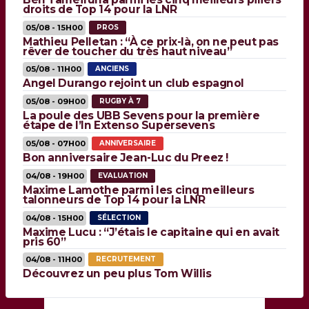
droits de Top 14 pour la LNR
05/08 - 15H00
PROS
Mathieu Pelletan : “À ce prix-là, on ne peut pas
rêver de toucher du très haut niveau”
05/08 - 11H00
ANCIENS
Angel Durango rejoint un club espagnol
05/08 - 09H00
RUGBY À 7
La poule des UBB Sevens pour la première
étape de l’In Extenso Supersevens
05/08 - 07H00
ANNIVERSAIRE
Bon anniversaire Jean-Luc du Preez !
04/08 - 19H00
EVALUATION
Maxime Lamothe parmi les cinq meilleurs
talonneurs de Top 14 pour la LNR
04/08 - 15H00
SÉLECTION
Maxime Lucu : “J’étais le capitaine qui en avait
pris 60”
04/08 - 11H00
RECRUTEMENT
Découvrez un peu plus Tom Willis