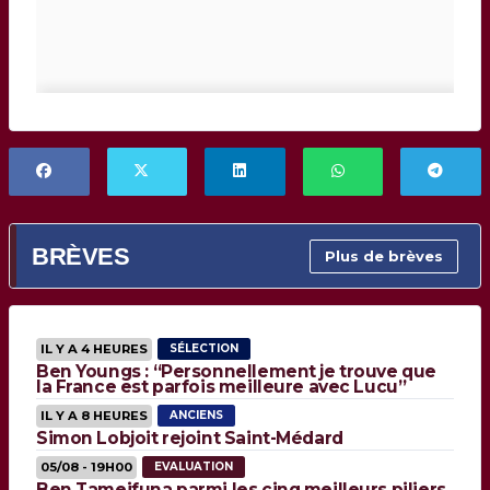
BRÈVES
Plus de brèves
IL Y A 4 HEURES
SÉLECTION
Ben Youngs : “Personnellement je trouve que
la France est parfois meilleure avec Lucu”
IL Y A 8 HEURES
ANCIENS
Simon Lobjoit rejoint Saint-Médard
05/08 - 19H00
EVALUATION
Ben Tameifuna parmi les cinq meilleurs piliers