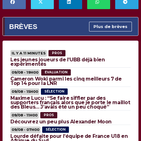
BRÈVES
Plus de brèves
IL Y A 11 MINUTES
PROS
Les jeunes joueurs de l’UBB déjà bien
expérimentés
09/08 - 19H00
EVALUATION
Cameron Woki parmi les cinq meilleurs 7 de
Top 14 pour la LNR
09/08 - 15H00
SÉLECTION
Maxime Lucu : “Se faire siffler par des
supporters français alors que je porte le maillot
des Bleus… J’avais été un peu choqué”
09/08 - 11H00
PROS
Découvrez un peu plus Alexander Moon
09/08 - 07H00
SÉLECTION
Lourde défaite pour l’équipe de France U18 en
Afrique du Sud