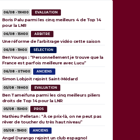
06/08 - 19H00
EVALUATION
Boris Palu parmi les cinq meilleurs 4 de Top 14
pour la LNR
06/08 - 15H00
ARBITRE
Une réforme de l’arbitrage vidéo cette saison
06/08 - 11H00
SÉLECTION
Ben Youngs : “Personnellement je trouve que la
France est parfois meilleure avec Lucu”
06/08 - 07H00
ANCIENS
Simon Lobjoit rejoint Saint-Médard
05/08 - 19H00
EVALUATION
Ben Tameifuna parmi les cinq meilleurs piliers
droits de Top 14 pour la LNR
05/08 - 15H00
PROS
Mathieu Pelletan : “À ce prix-là, on ne peut pas
rêver de toucher du très haut niveau”
05/08 - 11H00
ANCIENS
Angel Durango rejoint un club espagnol