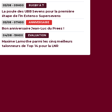
05/08 - 09H00
RUGBY À 7
La poule des UBB Sevens pour la première
étape de l’In Extenso Supersevens
05/08 - 07H00
ANNIVERSAIRE
Bon anniversaire Jean-Luc du Preez !
04/08 - 19H00
EVALUATION
Maxime Lamothe parmi les cinq meilleurs
talonneurs de Top 14 pour la LNR