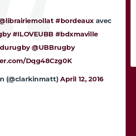
@librairiemollat
#bordeaux
avec
gby
#ILOVEUBB
#bdxmaville
sdurugby
@UBBrugby
tter.com/Dqg48Czg0K
n (@clarkinmatt)
April 12, 2016