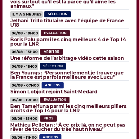
vois surtout qu’il est là parce qu’il aime les
animaux”
IL Y A 5 HEURES
SÉLECTION
Jelhani Trillo titulaire avec l’équipe de France
U18
06/08 - 19H00
EVALUATION
Boris Palu parmi les cinq meilleurs 4 de Top 14
pour la LNR
06/08 - 15H00
ARBITRE
Une réforme de l’arbitrage vidéo cette saison
06/08 - 11H00
SÉLECTION
Ben Youngs : “Personnellement je trouve que
la France est parfois meilleure avec Lucu”
06/08 - 07H00
ANCIENS
Simon Lobjoit rejoint Saint-Médard
05/08 - 19H00
EVALUATION
Ben Tameifuna parmi les cinq meilleurs piliers
droits de Top 14 pour la LNR
05/08 - 15H00
PROS
Mathieu Pelletan : “À ce prix-là, on ne peut pas
rêver de toucher du très haut niveau”
05/08 - 11H00
ANCIENS