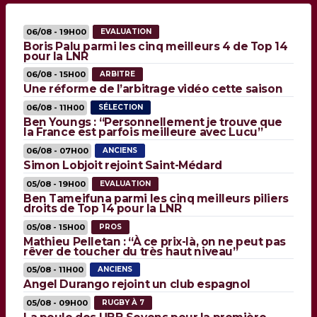
06/08 - 19H00
EVALUATION
Boris Palu parmi les cinq meilleurs 4 de Top 14
pour la LNR
06/08 - 15H00
ARBITRE
Une réforme de l’arbitrage vidéo cette saison
06/08 - 11H00
SÉLECTION
Ben Youngs : “Personnellement je trouve que
la France est parfois meilleure avec Lucu”
06/08 - 07H00
ANCIENS
Simon Lobjoit rejoint Saint-Médard
05/08 - 19H00
EVALUATION
Ben Tameifuna parmi les cinq meilleurs piliers
droits de Top 14 pour la LNR
05/08 - 15H00
PROS
Mathieu Pelletan : “À ce prix-là, on ne peut pas
rêver de toucher du très haut niveau”
05/08 - 11H00
ANCIENS
Angel Durango rejoint un club espagnol
05/08 - 09H00
RUGBY À 7