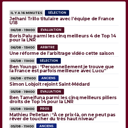
IL Y A 16 MINUTES
SÉLECTION
Jelhani Trillo titulaire avec l’équipe de France
U18
06/08 - 19H00
EVALUATION
Boris Palu parmi les cinq meilleurs 4 de Top 14
pour la LNR
06/08 - 15H00
ARBITRE
Une réforme de l’arbitrage vidéo cette saison
06/08 - 11H00
SÉLECTION
Ben Youngs : “Personnellement je trouve que
la France est parfois meilleure avec Lucu”
06/08 - 07H00
ANCIENS
Simon Lobjoit rejoint Saint-Médard
05/08 - 19H00
EVALUATION
Ben Tameifuna parmi les cinq meilleurs piliers
droits de Top 14 pour la LNR
05/08 - 15H00
PROS
Mathieu Pelletan : “À ce prix-là, on ne peut pas
rêver de toucher du très haut niveau”
05/08 - 11H00
ANCIENS