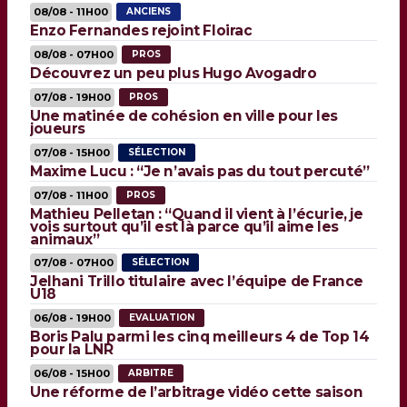
08/08 - 11H00
ANCIENS
Enzo Fernandes rejoint Floirac
08/08 - 07H00
PROS
Découvrez un peu plus Hugo Avogadro
07/08 - 19H00
PROS
Une matinée de cohésion en ville pour les
joueurs
07/08 - 15H00
SÉLECTION
Maxime Lucu : “Je n’avais pas du tout percuté”
07/08 - 11H00
PROS
Mathieu Pelletan : “Quand il vient à l’écurie, je
vois surtout qu’il est là parce qu’il aime les
animaux”
07/08 - 07H00
SÉLECTION
Jelhani Trillo titulaire avec l’équipe de France
U18
06/08 - 19H00
EVALUATION
Boris Palu parmi les cinq meilleurs 4 de Top 14
pour la LNR
06/08 - 15H00
ARBITRE
Une réforme de l’arbitrage vidéo cette saison