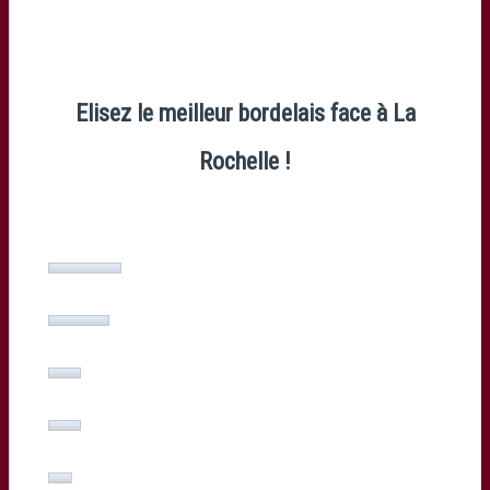
Elisez le meilleur bordelais face à La
Rochelle !
Louis-Benoît Madaule
(18%, 75 Votes)
Loann Goujon
(15%, 63 Votes)
Darly Domvo
(8%, 35 Votes)
Sekope Kepu
(8%, 34 Votes)
Pierre Bernard
(6%, 26 Votes)