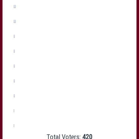
Peter Saili
(2%, 8 Votes)
Berend Botha
(1%, 6 Votes)
Yann Lesgourgues
(1%, 6 Votes)
Francisco Gomez Kodela
(1%, 5 Votes)
Cyril Cazeaux
(1%, 4 Votes)
Benat Auzqui
(1%, 3 Votes)
Jean-Baptiste Dubié
(0%, 2 Votes)
Julien Rey
(0%, 2 Votes)
Total Voters:
420