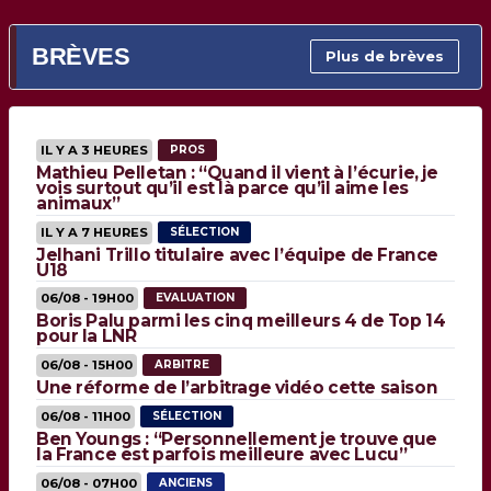
BRÈVES
Plus de brèves
IL Y A 3 HEURES
PROS
Mathieu Pelletan : “Quand il vient à l’écurie, je
vois surtout qu’il est là parce qu’il aime les
animaux”
IL Y A 7 HEURES
SÉLECTION
Jelhani Trillo titulaire avec l’équipe de France
U18
06/08 - 19H00
EVALUATION
Boris Palu parmi les cinq meilleurs 4 de Top 14
pour la LNR
06/08 - 15H00
ARBITRE
Une réforme de l’arbitrage vidéo cette saison
06/08 - 11H00
SÉLECTION
Ben Youngs : “Personnellement je trouve que
la France est parfois meilleure avec Lucu”
06/08 - 07H00
ANCIENS