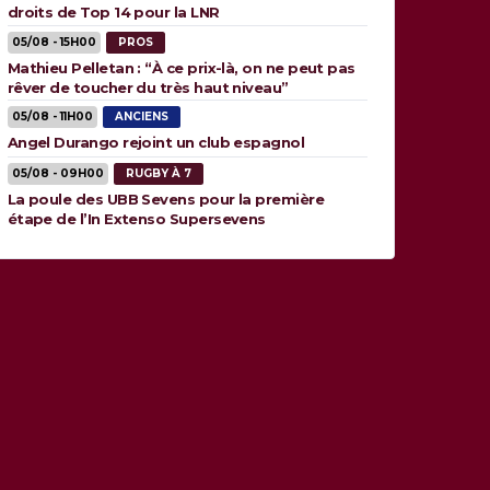
droits de Top 14 pour la LNR
05/08 - 15H00
PROS
Mathieu Pelletan : “À ce prix-là, on ne peut pas
rêver de toucher du très haut niveau”
05/08 - 11H00
ANCIENS
Angel Durango rejoint un club espagnol
05/08 - 09H00
RUGBY À 7
La poule des UBB Sevens pour la première
étape de l’In Extenso Supersevens