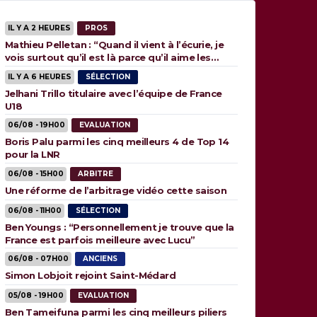
IL Y A 2 HEURES
PROS
Mathieu Pelletan : “Quand il vient à l’écurie, je
vois surtout qu’il est là parce qu’il aime les
animaux”
IL Y A 6 HEURES
SÉLECTION
Jelhani Trillo titulaire avec l’équipe de France
U18
06/08 - 19H00
EVALUATION
Boris Palu parmi les cinq meilleurs 4 de Top 14
pour la LNR
06/08 - 15H00
ARBITRE
Une réforme de l’arbitrage vidéo cette saison
06/08 - 11H00
SÉLECTION
Ben Youngs : “Personnellement je trouve que la
France est parfois meilleure avec Lucu”
06/08 - 07H00
ANCIENS
Simon Lobjoit rejoint Saint-Médard
05/08 - 19H00
EVALUATION
Ben Tameifuna parmi les cinq meilleurs piliers