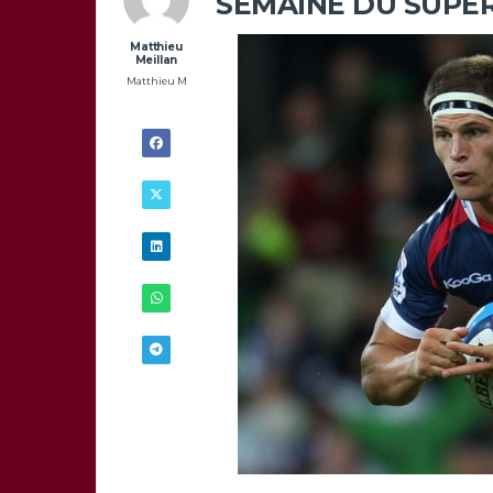
SEMAINE DU SUPE
Matthieu
Meillan
Matthieu M
19/04 -
21H00