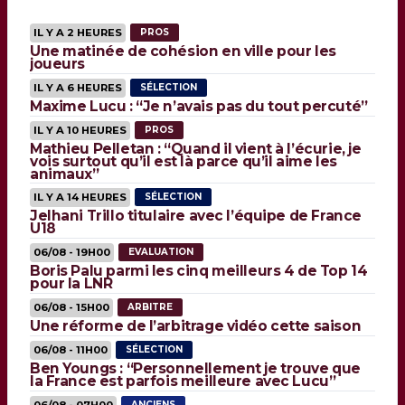
IL Y A 2 HEURES
PROS
Une matinée de cohésion en ville pour les
joueurs
IL Y A 6 HEURES
SÉLECTION
Maxime Lucu : “Je n’avais pas du tout percuté”
IL Y A 10 HEURES
PROS
Mathieu Pelletan : “Quand il vient à l’écurie, je
vois surtout qu’il est là parce qu’il aime les
animaux”
IL Y A 14 HEURES
SÉLECTION
Jelhani Trillo titulaire avec l’équipe de France
U18
06/08 - 19H00
EVALUATION
Boris Palu parmi les cinq meilleurs 4 de Top 14
pour la LNR
06/08 - 15H00
ARBITRE
Une réforme de l’arbitrage vidéo cette saison
06/08 - 11H00
SÉLECTION
Ben Youngs : “Personnellement je trouve que
la France est parfois meilleure avec Lucu”
06/08 - 07H00
ANCIENS