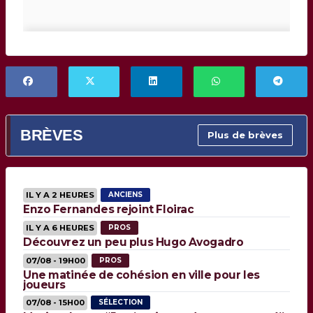
BRÈVES
Plus de brèves
IL Y A 2 HEURES
ANCIENS
Enzo Fernandes rejoint Floirac
IL Y A 6 HEURES
PROS
Découvrez un peu plus Hugo Avogadro
07/08 - 19H00
PROS
Une matinée de cohésion en ville pour les
joueurs
07/08 - 15H00
SÉLECTION