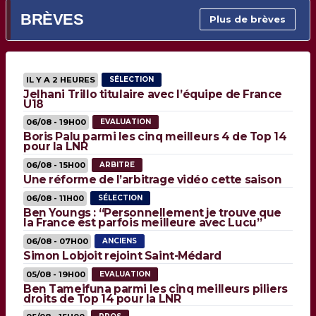
BRÈVES
Plus de brèves
IL Y A 2 HEURES
SÉLECTION
Jelhani Trillo titulaire avec l’équipe de France
U18
06/08 - 19H00
EVALUATION
Boris Palu parmi les cinq meilleurs 4 de Top 14
pour la LNR
06/08 - 15H00
ARBITRE
Une réforme de l’arbitrage vidéo cette saison
06/08 - 11H00
SÉLECTION
Ben Youngs : “Personnellement je trouve que
la France est parfois meilleure avec Lucu”
06/08 - 07H00
ANCIENS
Simon Lobjoit rejoint Saint-Médard
05/08 - 19H00
EVALUATION
Ben Tameifuna parmi les cinq meilleurs piliers
droits de Top 14 pour la LNR