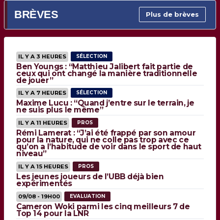
BRÈVES
Plus de brèves
IL Y A 3 HEURES
SÉLECTION
Ben Youngs : “Matthieu Jalibert fait partie de
ceux qui ont changé la manière traditionnelle
de jouer”
IL Y A 7 HEURES
SÉLECTION
Maxime Lucu : “Quand j’entre sur le terrain, je
ne suis plus le même”
IL Y A 11 HEURES
PROS
Rémi Lamerat : “J’ai été frappé par son amour
pour la nature, qui ne colle pas trop avec ce
qu’on a l’habitude de voir dans le sport de haut
niveau”
IL Y A 15 HEURES
PROS
Les jeunes joueurs de l’UBB déjà bien
expérimentés
09/08 - 19H00
EVALUATION
Cameron Woki parmi les cinq meilleurs 7 de
Top 14 pour la LNR