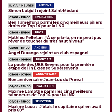
IL Y A 4 HEURES
ANCIENS
Simon Lobjoit rejoint Saint-Médard
05/08 - 19H00
EVALUATION
Ben Tameifuna parmi les cinq meilleurs piliers
droits de Top 14 pour la LNR
05/08 - 15H00
PROS
Mathieu Pelletan : “À ce prix-là, on ne peut pas
rêver de toucher du très haut niveau”
05/08 - 11H00
ANCIENS
Angel Durango rejoint un club espagnol
05/08 - 09H00
RUGBY À 7
La poule des UBB Sevens pour la première
étape de l’In Extenso Supersevens
05/08 - 07H00
ANNIVERSAIRE
Bon anniversaire Jean-Luc du Preez !
04/08 - 19H00
EVALUATION
Maxime Lamothe parmi les cinq meilleurs
talonneurs de Top 14 pour la LNR
04/08 - 15H00
SÉLECTION
Maxime Lucu : “J’étais le capitaine qui en avait
pris 60”