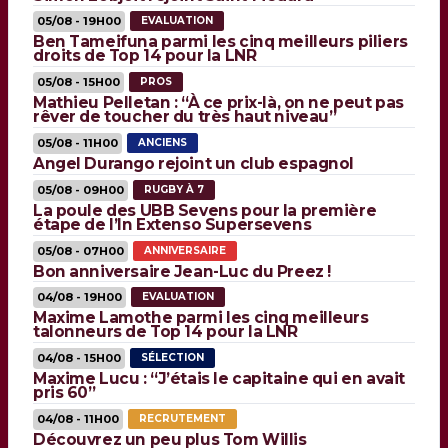
05/08 - 19H00
EVALUATION
Ben Tameifuna parmi les cinq meilleurs piliers
droits de Top 14 pour la LNR
05/08 - 15H00
PROS
Mathieu Pelletan : “À ce prix-là, on ne peut pas
rêver de toucher du très haut niveau”
05/08 - 11H00
ANCIENS
Angel Durango rejoint un club espagnol
05/08 - 09H00
RUGBY À 7
La poule des UBB Sevens pour la première
étape de l’In Extenso Supersevens
05/08 - 07H00
ANNIVERSAIRE
Bon anniversaire Jean-Luc du Preez !
04/08 - 19H00
EVALUATION
Maxime Lamothe parmi les cinq meilleurs
talonneurs de Top 14 pour la LNR
04/08 - 15H00
SÉLECTION
Maxime Lucu : “J’étais le capitaine qui en avait
pris 60”
04/08 - 11H00
RECRUTEMENT
Découvrez un peu plus Tom Willis