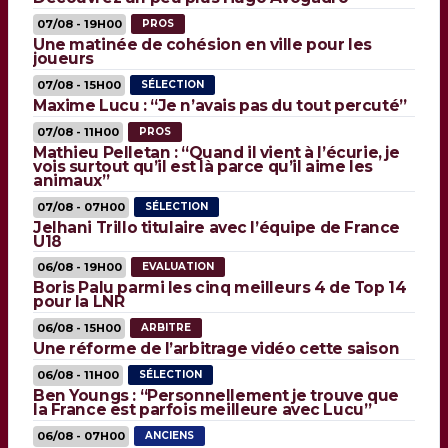
07/08 - 19H00
PROS
Une matinée de cohésion en ville pour les
joueurs
07/08 - 15H00
SÉLECTION
Maxime Lucu : “Je n’avais pas du tout percuté”
07/08 - 11H00
PROS
Mathieu Pelletan : “Quand il vient à l’écurie, je
vois surtout qu’il est là parce qu’il aime les
animaux”
07/08 - 07H00
SÉLECTION
Jelhani Trillo titulaire avec l’équipe de France
U18
06/08 - 19H00
EVALUATION
Boris Palu parmi les cinq meilleurs 4 de Top 14
pour la LNR
06/08 - 15H00
ARBITRE
Une réforme de l’arbitrage vidéo cette saison
06/08 - 11H00
SÉLECTION
Ben Youngs : “Personnellement je trouve que
la France est parfois meilleure avec Lucu”
06/08 - 07H00
ANCIENS