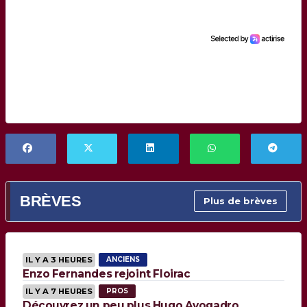
BRÈVES
Plus de brèves
IL Y A 3 HEURES
ANCIENS
Enzo Fernandes rejoint Floirac
IL Y A 7 HEURES
PROS
Découvrez un peu plus Hugo Avogadro