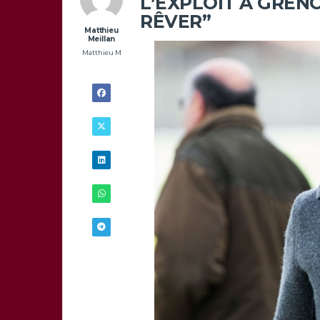
L’EXPLOIT À GREN
RÊVER”
Matthieu
Meillan
Matthieu M
2/05 - 8H00