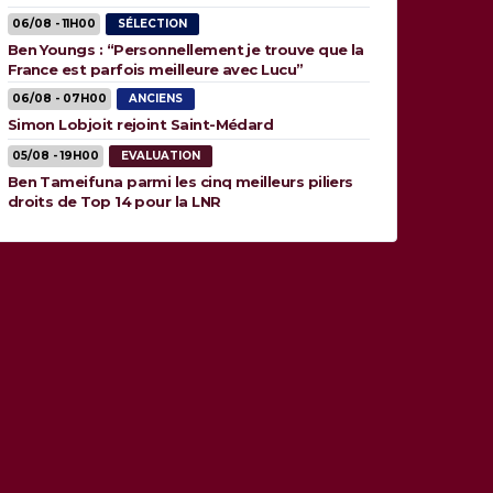
06/08 - 11H00
SÉLECTION
Ben Youngs : “Personnellement je trouve que la
France est parfois meilleure avec Lucu”
06/08 - 07H00
ANCIENS
Simon Lobjoit rejoint Saint-Médard
05/08 - 19H00
EVALUATION
Ben Tameifuna parmi les cinq meilleurs piliers
droits de Top 14 pour la LNR