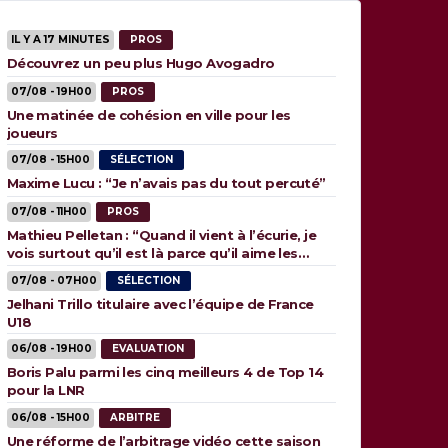
IL Y A 17 MINUTES
PROS
Découvrez un peu plus Hugo Avogadro
07/08 - 19H00
PROS
Une matinée de cohésion en ville pour les
joueurs
07/08 - 15H00
SÉLECTION
Maxime Lucu : “Je n’avais pas du tout percuté”
07/08 - 11H00
PROS
Mathieu Pelletan : “Quand il vient à l’écurie, je
vois surtout qu’il est là parce qu’il aime les
animaux”
07/08 - 07H00
SÉLECTION
Jelhani Trillo titulaire avec l’équipe de France
U18
06/08 - 19H00
EVALUATION
Boris Palu parmi les cinq meilleurs 4 de Top 14
pour la LNR
06/08 - 15H00
ARBITRE
Une réforme de l’arbitrage vidéo cette saison