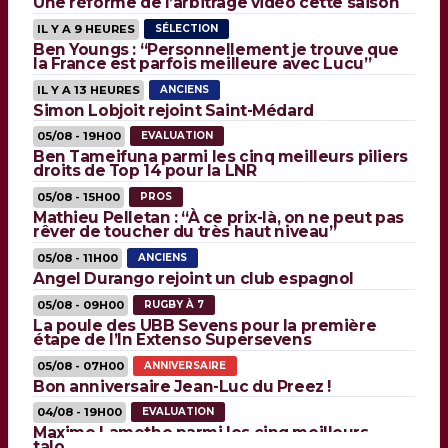
Une réforme de l’arbitrage vidéo cette saison
IL Y A 9 HEURES
SÉLECTION
Ben Youngs : “Personnellement je trouve que
la France est parfois meilleure avec Lucu”
IL Y A 13 HEURES
ANCIENS
Simon Lobjoit rejoint Saint-Médard
05/08 - 19H00
EVALUATION
Ben Tameifuna parmi les cinq meilleurs piliers
droits de Top 14 pour la LNR
05/08 - 15H00
PROS
Mathieu Pelletan : “À ce prix-là, on ne peut pas
rêver de toucher du très haut niveau”
05/08 - 11H00
ANCIENS
Angel Durango rejoint un club espagnol
05/08 - 09H00
RUGBY À 7
La poule des UBB Sevens pour la première
étape de l’In Extenso Supersevens
05/08 - 07H00
ANNIVERSAIRE
Bon anniversaire Jean-Luc du Preez !
04/08 - 19H00
EVALUATION
Maxime Lamothe parmi les cinq meilleurs
talonneurs de Top 14 pour la LNR