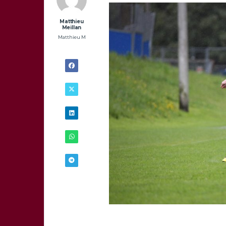
Matthieu
Meillan
Matthieu M
22/05 -
16H45