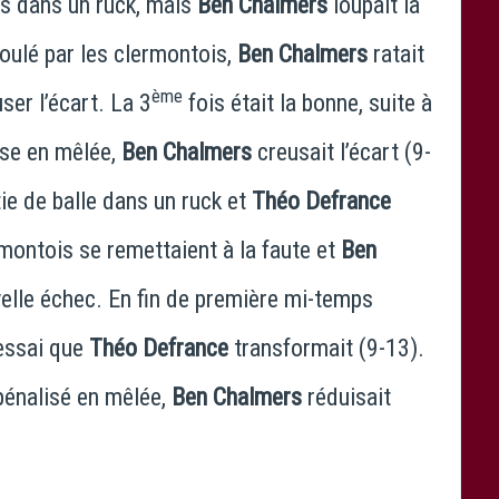
is dans un ruck, mais
Ben Chalmers
loupait la
oulé par les clermontois,
Ben Chalmers
ratait
ème
ser l’écart. La 3
fois était la bonne, suite à
ise en mêlée,
Ben Chalmers
creusait l’écart (9-
tie de balle dans un ruck et
Théo Defrance
rmontois se remettaient à la faute et
Ben
elle échec. En fin de première mi-temps
 essai que
Théo Defrance
transformait (9-13).
pénalisé en mêlée,
Ben Chalmers
réduisait