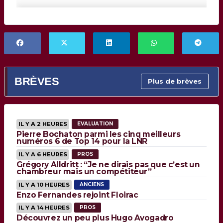
BRÈVES
Plus de brèves
IL Y A 2 HEURES
EVALUATION
Pierre Bochaton parmi les cinq meilleurs
numéros 6 de Top 14 pour la LNR
IL Y A 6 HEURES
PROS
Grégory Alldritt : “Je ne dirais pas que c’est un
chambreur mais un compétiteur”
IL Y A 10 HEURES
ANCIENS
Enzo Fernandes rejoint Floirac
IL Y A 14 HEURES
PROS
Découvrez un peu plus Hugo Avogadro