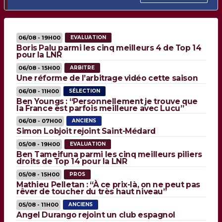
06/08 - 19H00
EVALUATION
Boris Palu parmi les cinq meilleurs 4 de Top 14
pour la LNR
06/08 - 15H00
ARBITRE
Une réforme de l’arbitrage vidéo cette saison
06/08 - 11H00
SÉLECTION
Ben Youngs : “Personnellement je trouve que
la France est parfois meilleure avec Lucu”
06/08 - 07H00
ANCIENS
Simon Lobjoit rejoint Saint-Médard
05/08 - 19H00
EVALUATION
Ben Tameifuna parmi les cinq meilleurs piliers
droits de Top 14 pour la LNR
05/08 - 15H00
PROS
Mathieu Pelletan : “À ce prix-là, on ne peut pas
rêver de toucher du très haut niveau”
05/08 - 11H00
ANCIENS
Angel Durango rejoint un club espagnol