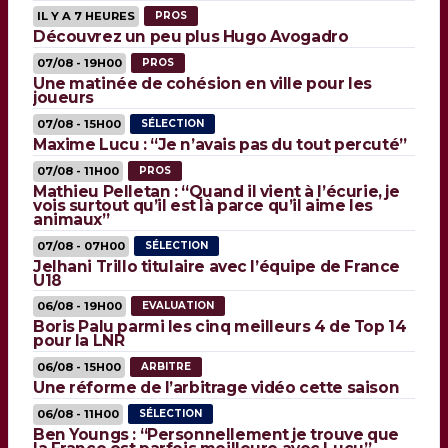
IL Y A 7 HEURES
PROS
Découvrez un peu plus Hugo Avogadro
07/08 - 19H00
PROS
Une matinée de cohésion en ville pour les
joueurs
07/08 - 15H00
SÉLECTION
Maxime Lucu : “Je n’avais pas du tout percuté”
07/08 - 11H00
PROS
Mathieu Pelletan : “Quand il vient à l’écurie, je
vois surtout qu’il est là parce qu’il aime les
animaux”
07/08 - 07H00
SÉLECTION
Jelhani Trillo titulaire avec l’équipe de France
U18
06/08 - 19H00
EVALUATION
Boris Palu parmi les cinq meilleurs 4 de Top 14
pour la LNR
06/08 - 15H00
ARBITRE
Une réforme de l’arbitrage vidéo cette saison
06/08 - 11H00
SÉLECTION
Ben Youngs : “Personnellement je trouve que