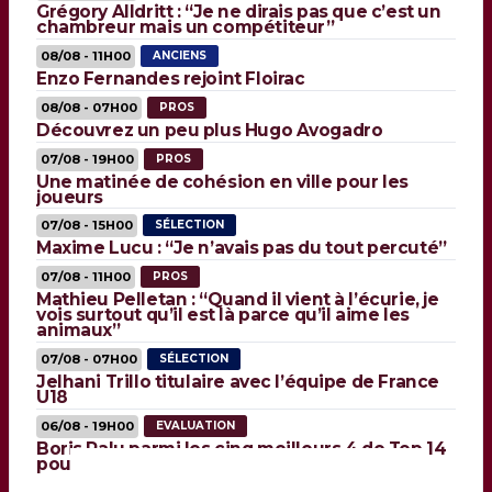
Grégory Alldritt : “Je ne dirais pas que c’est un
chambreur mais un compétiteur”
08/08 - 11H00
ANCIENS
Enzo Fernandes rejoint Floirac
08/08 - 07H00
PROS
Découvrez un peu plus Hugo Avogadro
07/08 - 19H00
PROS
Une matinée de cohésion en ville pour les
joueurs
07/08 - 15H00
SÉLECTION
Maxime Lucu : “Je n’avais pas du tout percuté”
07/08 - 11H00
PROS
Mathieu Pelletan : “Quand il vient à l’écurie, je
vois surtout qu’il est là parce qu’il aime les
animaux”
07/08 - 07H00
SÉLECTION
Jelhani Trillo titulaire avec l’équipe de France
U18
06/08 - 19H00
EVALUATION
Boris Palu parmi les cinq meilleurs 4 de Top 14
pour la LNR