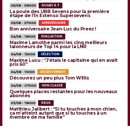
05/08 - 09H00
RUGBY À 7
La poule des UBB Sevens pour la première
étape de l’In Extenso Supersevens
05/08 - 07H00
ANNIVERSAIRE
Bon anniversaire Jean-Luc du Preez !
04/08 - 19H00
EVALUATION
Maxime Lamothe parmi les cinq meilleurs
talonneurs de Top 14 pour la LNR
04/08 - 15H00
SÉLECTION
Maxime Lucu : “J’étais le capitaine qui en avait
pris 60”
04/08 - 11H00
RECRUTEMENT
Découvrez un peu plus Tom Willis
04/08 - 07H00
NON CLASSÉ
Quelques places restantes pour les nouveaux
abonnés
03/08 - 19H00
PROS
Matthieu Jalibert : “Si tu touches à mon chien,
ça m’atteint autant que si tu touches à un
membre de ma famille”