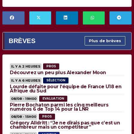
BRÈVES
Plus de brèves
IL Y A 2 HEURES
PROS
Découvrez un peu plus Alexander Moon
IL Y A 6 HEURES
SÉLECTION
Lourde défaite pour l’équipe de France U18 en
Afrique du Sud
08/08 - 19H00
EVALUATION
Pierre Bochaton parmi les cinq meilleurs
numéros 6 de Top 14 pour la LNR
08/08 - 15H00
PROS
Grégory Alldritt : “Je ne dirais pas que c’est un
chambreur mais un compétiteur”