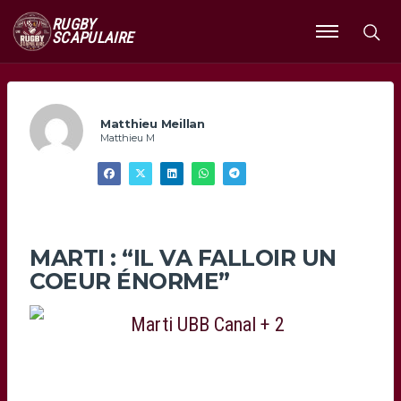
RUGBY
SCAPULAIRE
Ouvrir
le
menu
Matthieu Meillan
Matthieu M
MARTI : “IL VA FALLOIR UN
COEUR ÉNORME”