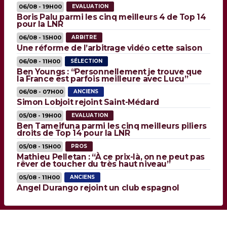
06/08 - 19H00
EVALUATION
Boris Palu parmi les cinq meilleurs 4 de Top 14
pour la LNR
06/08 - 15H00
ARBITRE
Une réforme de l’arbitrage vidéo cette saison
06/08 - 11H00
SÉLECTION
Ben Youngs : “Personnellement je trouve que
la France est parfois meilleure avec Lucu”
06/08 - 07H00
ANCIENS
Simon Lobjoit rejoint Saint-Médard
05/08 - 19H00
EVALUATION
Ben Tameifuna parmi les cinq meilleurs piliers
droits de Top 14 pour la LNR
05/08 - 15H00
PROS
Mathieu Pelletan : “À ce prix-là, on ne peut pas
rêver de toucher du très haut niveau”
05/08 - 11H00
ANCIENS
Angel Durango rejoint un club espagnol