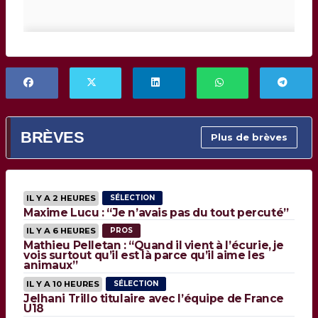
BRÈVES
Plus de brèves
IL Y A 2 HEURES
SÉLECTION
Maxime Lucu : “Je n’avais pas du tout percuté”
IL Y A 6 HEURES
PROS
Mathieu Pelletan : “Quand il vient à l’écurie, je
vois surtout qu’il est là parce qu’il aime les
animaux”
IL Y A 10 HEURES
SÉLECTION
Jelhani Trillo titulaire avec l’équipe de France
U18