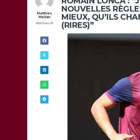
ROMAIN LONCA : “J
NOUVELLES RÈGLES
Matthieu
MIEUX, QU’ILS CH
Meillan
(RIRES)”
Matthieu M
28/08 -
14H00