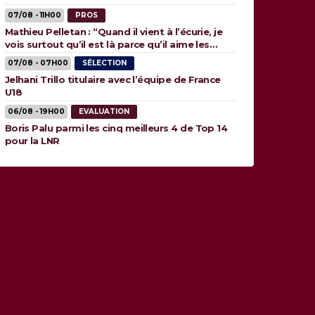
07/08 - 11H00
PROS
Mathieu Pelletan : “Quand il vient à l’écurie, je
vois surtout qu’il est là parce qu’il aime les
animaux”
07/08 - 07H00
SÉLECTION
Jelhani Trillo titulaire avec l’équipe de France
U18
06/08 - 19H00
EVALUATION
Boris Palu parmi les cinq meilleurs 4 de Top 14
pour la LNR