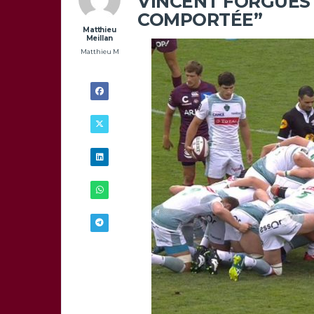
VINCENT FORGUES :
COMPORTÉE”
Matthieu
Meillan
Matthieu M
30/08 -
9H00