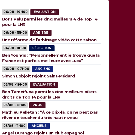
06/08 - 19H00
EVALUATION
Boris Palu parmi les cinq meilleurs 4 de Top 14
pour la LNR
06/08 - 15H00
ARBITRE
Une réforme de l’arbitrage vidéo cette saison
06/08 - 11H00
SÉLECTION
Ben Youngs : “Personnellement je trouve que la
France est parfois meilleure avec Lucu”
06/08 - 07H00
ANCIENS
Simon Lobjoit rejoint Saint-Médard
05/08 - 19H00
EVALUATION
Ben Tameifuna parmi les cinq meilleurs piliers
droits de Top 14 pour la LNR
05/08 - 15H00
PROS
Mathieu Pelletan : “À ce prix-là, on ne peut pas
rêver de toucher du très haut niveau”
05/08 - 11H00
ANCIENS
Angel Durango rejoint un club espagnol