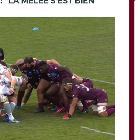
 “LA MÊLÉE S’EST BIEN