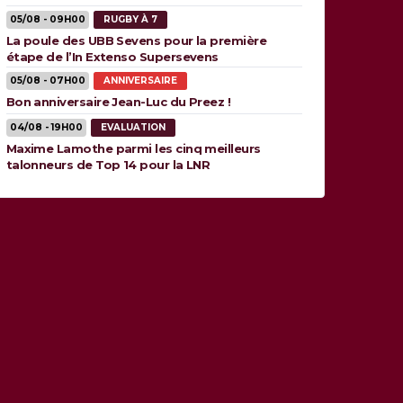
05/08 - 09H00
RUGBY À 7
La poule des UBB Sevens pour la première
étape de l’In Extenso Supersevens
05/08 - 07H00
ANNIVERSAIRE
Bon anniversaire Jean-Luc du Preez !
04/08 - 19H00
EVALUATION
Maxime Lamothe parmi les cinq meilleurs
talonneurs de Top 14 pour la LNR