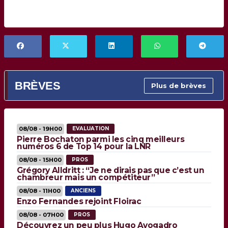
BRÈVES
Plus de brèves
08/08 - 19H00
EVALUATION
Pierre Bochaton parmi les cinq meilleurs
numéros 6 de Top 14 pour la LNR
08/08 - 15H00
PROS
Grégory Alldritt : “Je ne dirais pas que c’est un
chambreur mais un compétiteur”
08/08 - 11H00
ANCIENS
Enzo Fernandes rejoint Floirac
08/08 - 07H00
PROS
Découvrez un peu plus Hugo Avogadro