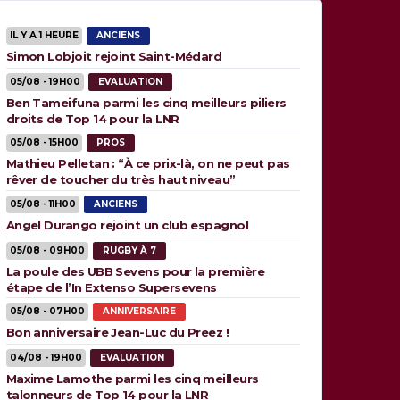
IL Y A 1 HEURE
ANCIENS
Simon Lobjoit rejoint Saint-Médard
05/08 - 19H00
EVALUATION
Ben Tameifuna parmi les cinq meilleurs piliers
droits de Top 14 pour la LNR
05/08 - 15H00
PROS
Mathieu Pelletan : “À ce prix-là, on ne peut pas
rêver de toucher du très haut niveau”
05/08 - 11H00
ANCIENS
Angel Durango rejoint un club espagnol
05/08 - 09H00
RUGBY À 7
La poule des UBB Sevens pour la première
étape de l’In Extenso Supersevens
05/08 - 07H00
ANNIVERSAIRE
Bon anniversaire Jean-Luc du Preez !
04/08 - 19H00
EVALUATION
Maxime Lamothe parmi les cinq meilleurs
talonneurs de Top 14 pour la LNR