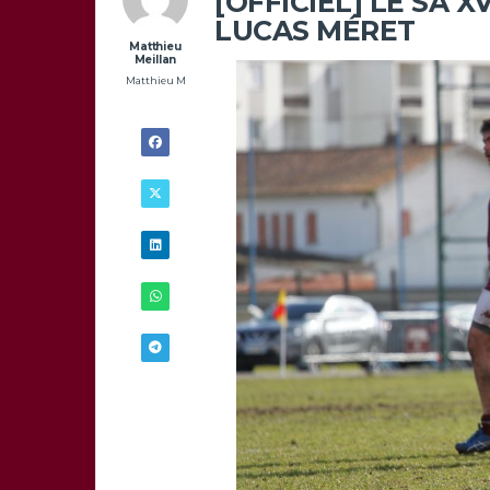
[OFFICIEL] LE SA 
LUCAS MÉRET
Matthieu
Meillan
Matthieu M
2/09 -
23H08