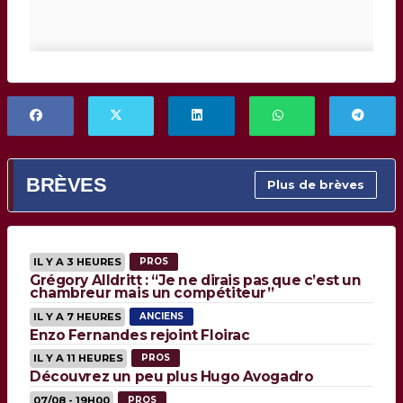
BRÈVES
Plus de brèves
IL Y A 3 HEURES
PROS
Grégory Alldritt : “Je ne dirais pas que c’est un
chambreur mais un compétiteur”
IL Y A 7 HEURES
ANCIENS
Enzo Fernandes rejoint Floirac
IL Y A 11 HEURES
PROS
Découvrez un peu plus Hugo Avogadro
07/08 - 19H00
PROS