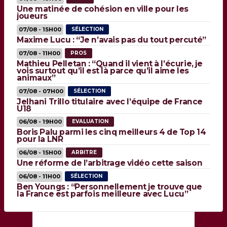
Une matinée de cohésion en ville pour les
joueurs
07/08 - 15H00
SÉLECTION
Maxime Lucu : “Je n’avais pas du tout percuté”
07/08 - 11H00
PROS
Mathieu Pelletan : “Quand il vient à l’écurie, je
vois surtout qu’il est là parce qu’il aime les
animaux”
07/08 - 07H00
SÉLECTION
Jelhani Trillo titulaire avec l’équipe de France
U18
06/08 - 19H00
EVALUATION
Boris Palu parmi les cinq meilleurs 4 de Top 14
pour la LNR
06/08 - 15H00
ARBITRE
Une réforme de l’arbitrage vidéo cette saison
06/08 - 11H00
SÉLECTION
Ben Youngs : “Personnellement je trouve que
la France est parfois meilleure avec Lucu”