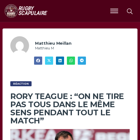
RUGBY
SCAPULAIRE
Ouvrir
le
menu
Matthieu Meillan
Matthieu M
RÉACTION
RORY TEAGUE : “ON NE TIRE
PAS TOUS DANS LE MÊME
SENS PENDANT TOUT LE
MATCH”