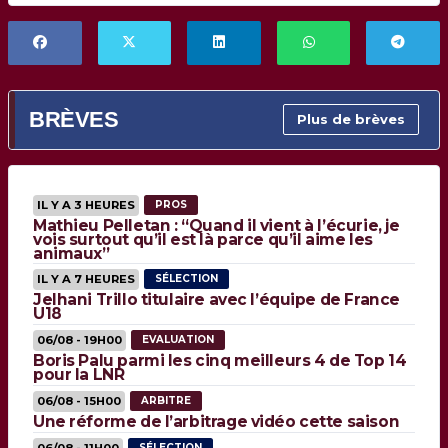
BRÈVES
Plus de brèves
IL Y A 3 HEURES
PROS
Mathieu Pelletan : “Quand il vient à l’écurie, je
vois surtout qu’il est là parce qu’il aime les
animaux”
IL Y A 7 HEURES
SÉLECTION
Jelhani Trillo titulaire avec l’équipe de France
U18
06/08 - 19H00
EVALUATION
Boris Palu parmi les cinq meilleurs 4 de Top 14
pour la LNR
06/08 - 15H00
ARBITRE
Une réforme de l’arbitrage vidéo cette saison
06/08 - 11H00
SÉLECTION