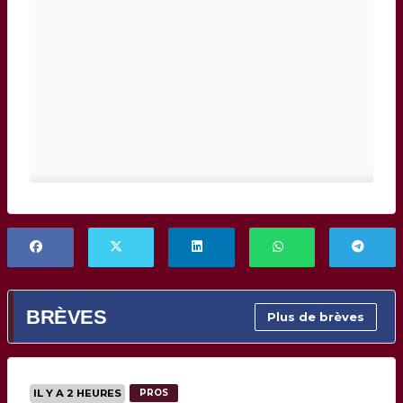
BRÈVES
Plus de brèves
IL Y A 2 HEURES
PROS