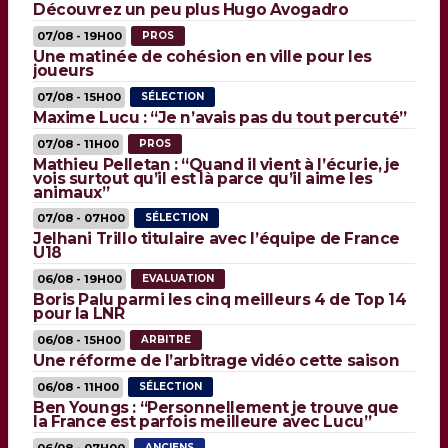
Découvrez un peu plus Hugo Avogadro
07/08 - 19H00
PROS
Une matinée de cohésion en ville pour les
joueurs
07/08 - 15H00
SÉLECTION
Maxime Lucu : “Je n’avais pas du tout percuté”
07/08 - 11H00
PROS
Mathieu Pelletan : “Quand il vient à l’écurie, je
vois surtout qu’il est là parce qu’il aime les
animaux”
07/08 - 07H00
SÉLECTION
Jelhani Trillo titulaire avec l’équipe de France
U18
06/08 - 19H00
EVALUATION
Boris Palu parmi les cinq meilleurs 4 de Top 14
pour la LNR
06/08 - 15H00
ARBITRE
Une réforme de l’arbitrage vidéo cette saison
06/08 - 11H00
SÉLECTION
Ben Youngs : “Personnellement je trouve que
la France est parfois meilleure avec Lucu”
06/08 - 07H00
ANCIENS