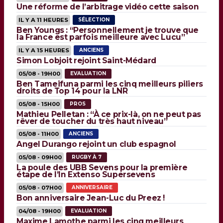
Une réforme de l’arbitrage vidéo cette saison
IL Y A 11 HEURES
SÉLECTION
Ben Youngs : “Personnellement je trouve que
la France est parfois meilleure avec Lucu”
IL Y A 15 HEURES
ANCIENS
Simon Lobjoit rejoint Saint-Médard
05/08 - 19H00
EVALUATION
Ben Tameifuna parmi les cinq meilleurs piliers
droits de Top 14 pour la LNR
05/08 - 15H00
PROS
Mathieu Pelletan : “À ce prix-là, on ne peut pas
rêver de toucher du très haut niveau”
05/08 - 11H00
ANCIENS
Angel Durango rejoint un club espagnol
05/08 - 09H00
RUGBY À 7
La poule des UBB Sevens pour la première
étape de l’In Extenso Supersevens
05/08 - 07H00
ANNIVERSAIRE
Bon anniversaire Jean-Luc du Preez !
04/08 - 19H00
EVALUATION
Maxime Lamothe parmi les cinq meilleurs