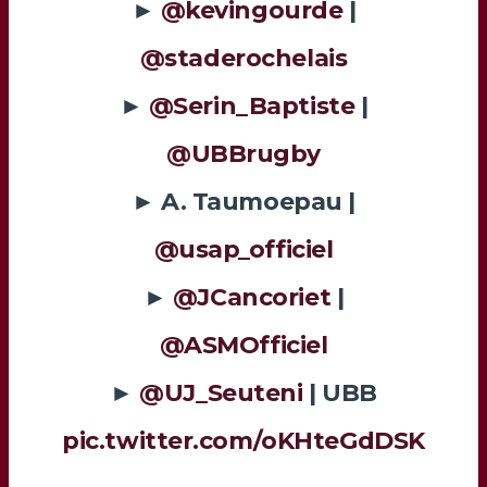
►
@kevingourde
|
@staderochelais
►
@Serin_Baptiste
|
@UBBrugby
► A. Taumoepau |
@usap_officiel
►
@JCancoriet
|
@ASMOfficiel
►
@UJ_Seuteni
| UBB
pic.twitter.com/oKHteGdDSK