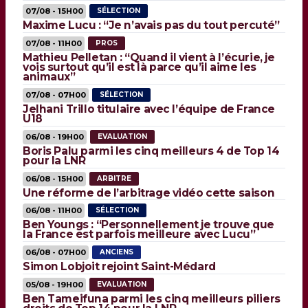
07/08 - 15H00
SÉLECTION
Maxime Lucu : “Je n’avais pas du tout percuté”
07/08 - 11H00
PROS
Mathieu Pelletan : “Quand il vient à l’écurie, je
vois surtout qu’il est là parce qu’il aime les
animaux”
07/08 - 07H00
SÉLECTION
Jelhani Trillo titulaire avec l’équipe de France
U18
06/08 - 19H00
EVALUATION
Boris Palu parmi les cinq meilleurs 4 de Top 14
pour la LNR
06/08 - 15H00
ARBITRE
Une réforme de l’arbitrage vidéo cette saison
06/08 - 11H00
SÉLECTION
Ben Youngs : “Personnellement je trouve que
la France est parfois meilleure avec Lucu”
06/08 - 07H00
ANCIENS
Simon Lobjoit rejoint Saint-Médard
05/08 - 19H00
EVALUATION
Ben Tameifuna parmi les cinq meilleurs piliers