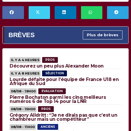
BRÈVES
Plus de brèves
IL Y A 4 HEURES
PROS
Découvrez un peu plus Alexander Moon
IL Y A 8 HEURES
SÉLECTION
Lourde défaite pour l’équipe de France U18 en
Afrique du Sud
08/08 - 19H00
EVALUATION
Pierre Bochaton parmi les cinq meilleurs
numéros 6 de Top 14 pour la LNR
08/08 - 15H00
PROS
Grégory Alldritt : “Je ne dirais pas que c’est un
chambreur mais un compétiteur”
08/08 - 11H00
ANCIENS