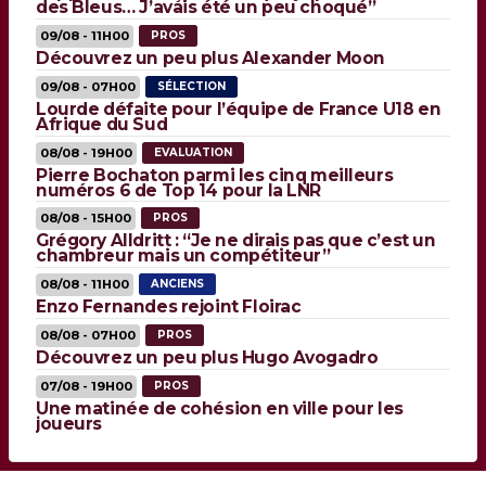
des Bleus… J’avais été un peu choqué”
09/08 - 11H00
PROS
Découvrez un peu plus Alexander Moon
09/08 - 07H00
SÉLECTION
Lourde défaite pour l’équipe de France U18 en
Afrique du Sud
08/08 - 19H00
EVALUATION
Pierre Bochaton parmi les cinq meilleurs
numéros 6 de Top 14 pour la LNR
08/08 - 15H00
PROS
Grégory Alldritt : “Je ne dirais pas que c’est un
chambreur mais un compétiteur”
08/08 - 11H00
ANCIENS
Enzo Fernandes rejoint Floirac
08/08 - 07H00
PROS
Découvrez un peu plus Hugo Avogadro
07/08 - 19H00
PROS
Une matinée de cohésion en ville pour les
joueurs