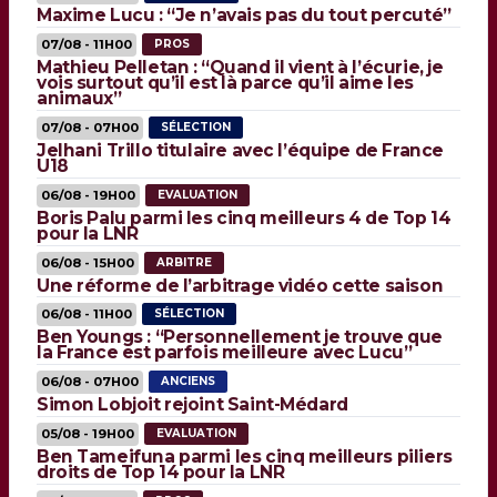
Maxime Lucu : “Je n’avais pas du tout percuté”
07/08 - 11H00
PROS
Mathieu Pelletan : “Quand il vient à l’écurie, je
vois surtout qu’il est là parce qu’il aime les
animaux”
07/08 - 07H00
SÉLECTION
Jelhani Trillo titulaire avec l’équipe de France
U18
06/08 - 19H00
EVALUATION
Boris Palu parmi les cinq meilleurs 4 de Top 14
pour la LNR
06/08 - 15H00
ARBITRE
Une réforme de l’arbitrage vidéo cette saison
06/08 - 11H00
SÉLECTION
Ben Youngs : “Personnellement je trouve que
la France est parfois meilleure avec Lucu”
06/08 - 07H00
ANCIENS
Simon Lobjoit rejoint Saint-Médard
05/08 - 19H00
EVALUATION
Ben Tameifuna parmi les cinq meilleurs piliers
droits de Top 14 pour la LNR