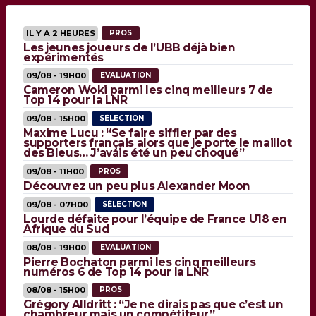
IL Y A 2 HEURES
PROS
Les jeunes joueurs de l’UBB déjà bien
expérimentés
09/08 - 19H00
EVALUATION
Cameron Woki parmi les cinq meilleurs 7 de
Top 14 pour la LNR
09/08 - 15H00
SÉLECTION
Maxime Lucu : “Se faire siffler par des
supporters français alors que je porte le maillot
des Bleus… J’avais été un peu choqué”
09/08 - 11H00
PROS
Découvrez un peu plus Alexander Moon
09/08 - 07H00
SÉLECTION
Lourde défaite pour l’équipe de France U18 en
Afrique du Sud
08/08 - 19H00
EVALUATION
Pierre Bochaton parmi les cinq meilleurs
numéros 6 de Top 14 pour la LNR
08/08 - 15H00
PROS
Grégory Alldritt : “Je ne dirais pas que c’est un
chambreur mais un compétiteur”