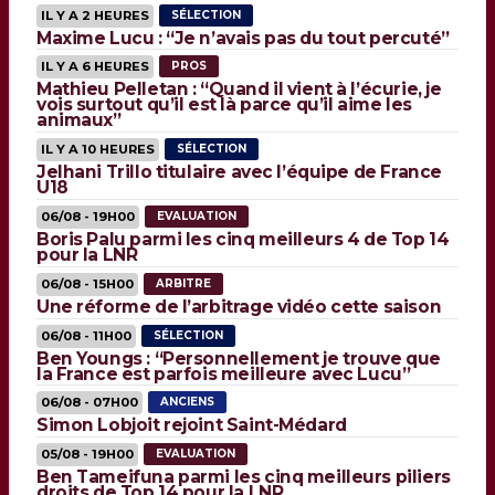
IL Y A 2 HEURES
SÉLECTION
Maxime Lucu : “Je n’avais pas du tout percuté”
IL Y A 6 HEURES
PROS
Mathieu Pelletan : “Quand il vient à l’écurie, je
vois surtout qu’il est là parce qu’il aime les
animaux”
IL Y A 10 HEURES
SÉLECTION
Jelhani Trillo titulaire avec l’équipe de France
U18
06/08 - 19H00
EVALUATION
Boris Palu parmi les cinq meilleurs 4 de Top 14
pour la LNR
06/08 - 15H00
ARBITRE
Une réforme de l’arbitrage vidéo cette saison
06/08 - 11H00
SÉLECTION
Ben Youngs : “Personnellement je trouve que
la France est parfois meilleure avec Lucu”
06/08 - 07H00
ANCIENS
Simon Lobjoit rejoint Saint-Médard
05/08 - 19H00
EVALUATION
Ben Tameifuna parmi les cinq meilleurs piliers
droits de Top 14 pour la LNR