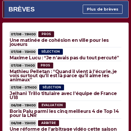
BRÈVES
Plus de brèves
07/08 - 19H00
PROS
Une matinée de cohésion en ville pour les
joueurs
07/08 - 15H00
SÉLECTION
Maxime Lucu : “Je n’avais pas du tout percuté”
07/08 - 11H00
PROS
Mathieu Pelletan : “Quand il vient à l’écurie, je
vois surtout qu’il est là parce qu’il aime les
animaux”
07/08 - 07H00
SÉLECTION
Jelhani Trillo titulaire avec l’équipe de France
U18
06/08 - 19H00
EVALUATION
Boris Palu parmi les cinq meilleurs 4 de Top 14
pour la LNR
06/08 - 15H00
ARBITRE
Une réforme de l’arbitrage vidéo cette saison