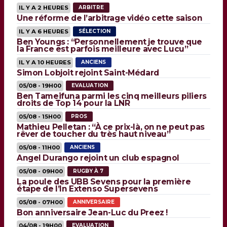
IL Y A 2 HEURES
ARBITRE
Une réforme de l’arbitrage vidéo cette saison
IL Y A 6 HEURES
SÉLECTION
Ben Youngs : “Personnellement je trouve que
la France est parfois meilleure avec Lucu”
IL Y A 10 HEURES
ANCIENS
Simon Lobjoit rejoint Saint-Médard
05/08 - 19H00
EVALUATION
Ben Tameifuna parmi les cinq meilleurs piliers
droits de Top 14 pour la LNR
05/08 - 15H00
PROS
Mathieu Pelletan : “À ce prix-là, on ne peut pas
rêver de toucher du très haut niveau”
05/08 - 11H00
ANCIENS
Angel Durango rejoint un club espagnol
05/08 - 09H00
RUGBY À 7
La poule des UBB Sevens pour la première
étape de l’In Extenso Supersevens
05/08 - 07H00
ANNIVERSAIRE
Bon anniversaire Jean-Luc du Preez !
04/08 - 19H00
EVALUATION