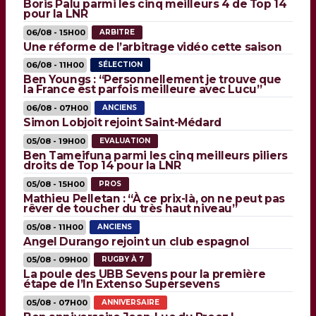
Boris Palu parmi les cinq meilleurs 4 de Top 14
pour la LNR
06/08 - 15H00
ARBITRE
Une réforme de l’arbitrage vidéo cette saison
06/08 - 11H00
SÉLECTION
Ben Youngs : “Personnellement je trouve que
la France est parfois meilleure avec Lucu”
06/08 - 07H00
ANCIENS
Simon Lobjoit rejoint Saint-Médard
05/08 - 19H00
EVALUATION
Ben Tameifuna parmi les cinq meilleurs piliers
droits de Top 14 pour la LNR
05/08 - 15H00
PROS
Mathieu Pelletan : “À ce prix-là, on ne peut pas
rêver de toucher du très haut niveau”
05/08 - 11H00
ANCIENS
Angel Durango rejoint un club espagnol
05/08 - 09H00
RUGBY À 7
La poule des UBB Sevens pour la première
étape de l’In Extenso Supersevens
05/08 - 07H00
ANNIVERSAIRE