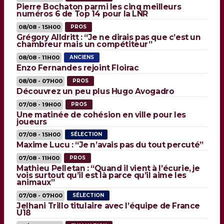
Pierre Bochaton parmi les cinq meilleurs
numéros 6 de Top 14 pour la LNR
08/08 - 15H00
PROS
Grégory Alldritt : “Je ne dirais pas que c’est un
chambreur mais un compétiteur”
08/08 - 11H00
ANCIENS
Enzo Fernandes rejoint Floirac
08/08 - 07H00
PROS
Découvrez un peu plus Hugo Avogadro
07/08 - 19H00
PROS
Une matinée de cohésion en ville pour les
joueurs
07/08 - 15H00
SÉLECTION
Maxime Lucu : “Je n’avais pas du tout percuté”
07/08 - 11H00
PROS
Mathieu Pelletan : “Quand il vient à l’écurie, je
vois surtout qu’il est là parce qu’il aime les
animaux”
07/08 - 07H00
SÉLECTION
Jelhani Trillo titulaire avec l’équipe de France
U18