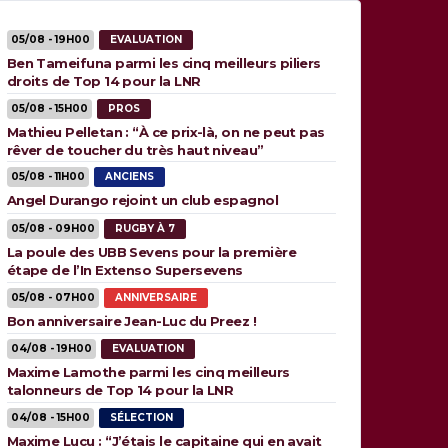
05/08 - 19H00
EVALUATION
Ben Tameifuna parmi les cinq meilleurs piliers
droits de Top 14 pour la LNR
05/08 - 15H00
PROS
Mathieu Pelletan : “À ce prix-là, on ne peut pas
rêver de toucher du très haut niveau”
05/08 - 11H00
ANCIENS
Angel Durango rejoint un club espagnol
05/08 - 09H00
RUGBY À 7
La poule des UBB Sevens pour la première
étape de l’In Extenso Supersevens
05/08 - 07H00
ANNIVERSAIRE
Bon anniversaire Jean-Luc du Preez !
04/08 - 19H00
EVALUATION
Maxime Lamothe parmi les cinq meilleurs
talonneurs de Top 14 pour la LNR
04/08 - 15H00
SÉLECTION
Maxime Lucu : “J’étais le capitaine qui en avait