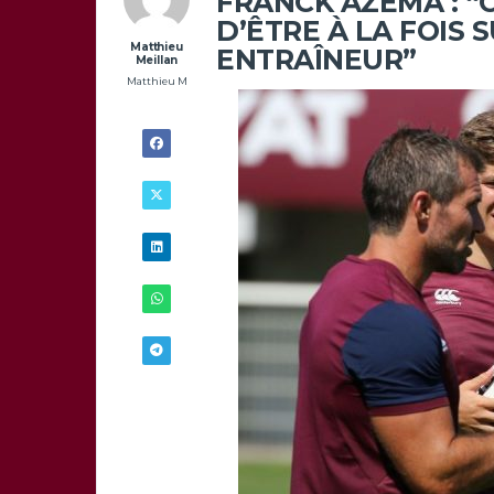
FRANCK AZÉMA : “C
D’ÊTRE À LA FOIS 
Matthieu
ENTRAÎNEUR”
Meillan
Matthieu M
26/09 -
11H00