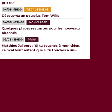
pris 60”
04/08 - 11H00
RECRUTEMENT
Découvrez un peu plus Tom Willis
04/08 - 07H00
NON CLASSÉ
Quelques places restantes pour les nouveaux
abonnés
03/08 - 19H00
PROS
Matthieu Jalibert : “Si tu touches à mon chien,
ça m’atteint autant que si tu touches à un
membre de ma famille”