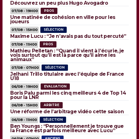
Découvrez un peu plus Hugo Avogadro
07/08 - 19H00
PROS
Une matinée de cohésion en ville pour les
joueurs
07/08 - 15H00
SÉLECTION
Maxime Lucu : “Je n’avais pas du tout percuté”
07/08 - 11H00
PROS
Mathieu Pelletan : “Quand il vient à l’écurie, je
vois surtout qu’il est là parce qu’il aime les
animaux”
07/08 - 07H00
SÉLECTION
Jelhani Trillo titulaire avec l’équipe de France
U18
06/08 - 19H00
EVALUATION
Boris Palu parmi les cinq meilleurs 4 de Top 14
pour la LNR
06/08 - 15H00
ARBITRE
Une réforme de l’arbitrage vidéo cette saison
06/08 - 11H00
SÉLECTION
Ben Youngs : “Personnellement je trouve que
la France est parfois meilleure avec Lucu”
06/08 - 07H00
ANCIENS