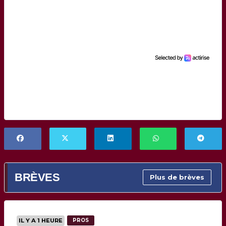
BRÈVES
Plus de brèves
IL Y A 1 HEURE
PROS