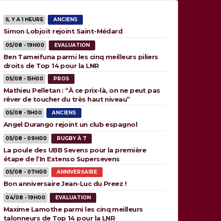
IL Y A 1 HEURE
ANCIENS
Simon Lobjoit rejoint Saint-Médard
05/08 - 19H00
EVALUATION
Ben Tameifuna parmi les cinq meilleurs piliers
droits de Top 14 pour la LNR
05/08 - 15H00
PROS
Mathieu Pelletan : “À ce prix-là, on ne peut pas
rêver de toucher du très haut niveau”
05/08 - 11H00
ANCIENS
Angel Durango rejoint un club espagnol
05/08 - 09H00
RUGBY À 7
La poule des UBB Sevens pour la première
étape de l’In Extenso Supersevens
05/08 - 07H00
ANNIVERSAIRE
Bon anniversaire Jean-Luc du Preez !
04/08 - 19H00
EVALUATION
Maxime Lamothe parmi les cinq meilleurs
talonneurs de Top 14 pour la LNR