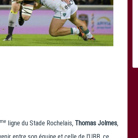
photo Stade Rochelais
ème
ligne du Stade Rochelais,
Thomas Jolmes
,
venir entre son équipe et celle de l’UBB, ce