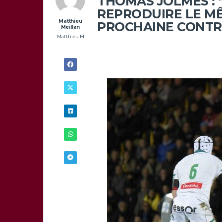
THOMAS JOLMES : 
REPRODUIRE LE M
Matthieu
PROCHAINE CONTR
Meillan
Matthieu M
28/09 -
17H00