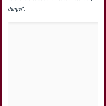
danger
“.