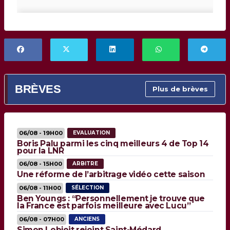
BRÈVES
Plus de brèves
06/08 - 19H00
EVALUATION
Boris Palu parmi les cinq meilleurs 4 de Top 14
pour la LNR
06/08 - 15H00
ARBITRE
Une réforme de l’arbitrage vidéo cette saison
06/08 - 11H00
SÉLECTION
Ben Youngs : “Personnellement je trouve que
la France est parfois meilleure avec Lucu”
06/08 - 07H00
ANCIENS
Simon Lobjoit rejoint Saint-Médard